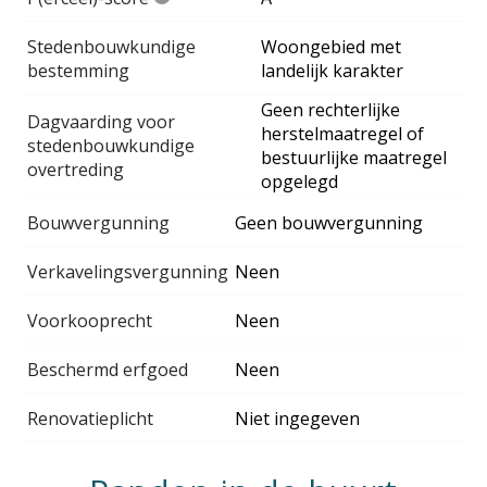
Stedenbouwkundige
Woongebied met
bestemming
landelijk karakter
Geen rechterlijke
Dagvaarding voor
herstelmaatregel of
stedenbouwkundige
bestuurlijke maatregel
overtreding
opgelegd
Bouwvergunning
Geen bouwvergunning
Verkavelingsvergunning
Neen
Voorkooprecht
Neen
Beschermd erfgoed
Neen
Renovatieplicht
Niet ingegeven