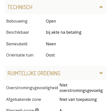
TECHNISCH
Bebouwing
Open
Beschikbaar
bij akte na betaling
Bemeubeld
Neen
Oriëntatie tuin
Oost
RUIMTELIJKE ORDENING
Niet
Overstromingsgevoeligheid
overstromingsgevoelig
Afgebakende zone
Niet van toepassing
P(erceel)-score
A