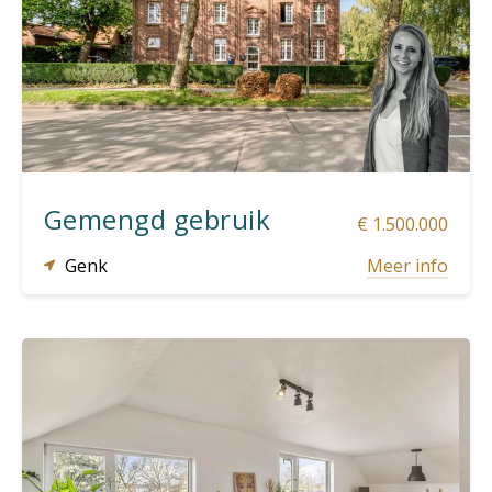
23
6
2.780 m²
838 m²
Gemengd gebruik
€ 1.500.000
Genk
Meer info
2
1