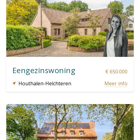
5
2
2.543 m²
326 m²
Eengezinswoning
€ 650.000
Houthalen-Helchteren
Meer info