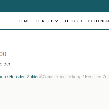
HOME
TE KOOP
TE HUUR
BUITENL
000
older