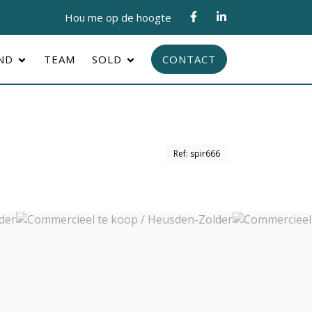
Hou me op de hoogte
AND
TEAM
SOLD
CONTACT
Ref: spir666