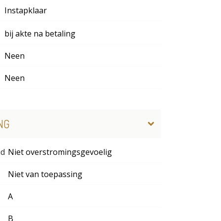
Instapklaar
bij akte na betaling
Neen
Neen
NG
id
Niet overstromingsgevoelig
Niet van toepassing
A
B