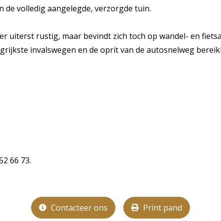
an de volledig aangelegde, verzorgde tuin.
ier uiterst rustig, maar bevindt zich toch op wandel- en fie
grijkste invalswegen en de oprit van de autosnelweg bereikb
52 66 73.
Contacteer ons
Print pand