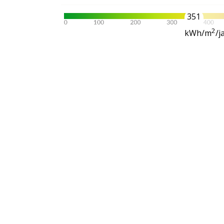
351
2
kWh/m
/j