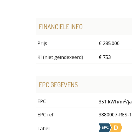
FINANCIËLE INFO
Prijs
€ 285.000
KI (niet geïndexeerd)
€ 753
EPC GEGEVENS
2
EPC
351 kWh/m
/j
EPC ref.
3880007-RES-1
Label