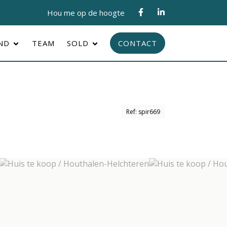
Hou me op de hoogte
AND
TEAM
SOLD
CONTACT
Ref: spir669